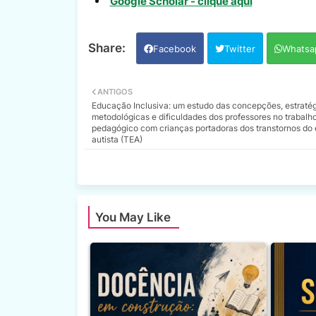
Google Scholar - clique aqui
Facebook
Twitter
Whatsa
ANTIGOS
Educação Inclusiva: um estudo das concepções, estratég
metodológicas e dificuldades dos professores no trabalh
pedagógico com crianças portadoras dos transtornos do 
autista (TEA)
You May Like