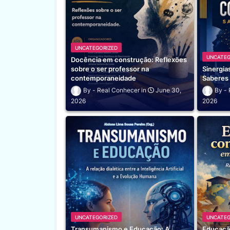
UNCATEGORIZED
UNCATEG
Docência em construção: Reflexões
sobre o ser professor na
Sinergi
contemporaneidade
Saberes
Real Conhecer
June 30,
2026
2026
UNCATEGORIZED
UNCATEG
Transumanismo e Educação: A
Educaçã