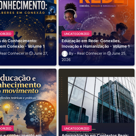
ORIZED
UNCATEGORIZED
as do Conhecimento:
Educação em Rede: Conexões,
 em Conexão - Volume 1
Inovação e Humanização - Volume 1
Real Conhecer
June 27,
Real Conhecer
June 25,
2026
ORIZED
UNCATEGORIZED
o e conhecimento em
Administração em Contextos Reais: