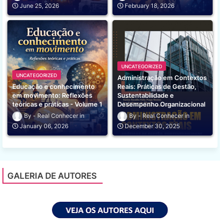
June 25, 2026
February 18, 2026
UNCATEGORIZED
UNCATEGORIZED
Administração em Contextos
Educação e conhecimento
Reais: Práticas de Gestão,
em movimento: Reflexões
Sustentabilidade e
teóricas e práticas - Volume 1
Desempenho Organizacional
Real Conhecer
Real Conhecer
January 06, 2026
December 30, 2025
GALERIA DE AUTORES