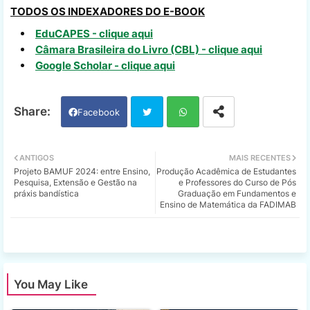
TODOS OS INDEXADORES DO E-BOOK
EduCAPES - clique aqui
Câmara Brasileira do Livro (CBL) - clique aqui
Google Scholar - clique aqui
Facebook
Twi
Wh
ANTIGOS
MAIS RECENTES
Projeto BAMUF 2024: entre Ensino,
Produção Acadêmica de Estudantes
tter
ats
Pesquisa, Extensão e Gestão na
e Professores do Curso de Pós
práxis bandística
Graduação em Fundamentos e
Ensino de Matemática da FADIMAB
app
You May Like