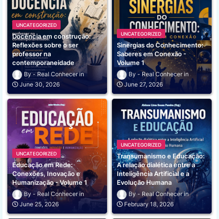
UNCATEGORIZED
UNCATEGORIZED
Docência em construção:
Reflexões sobre o ser
Sinergias do Conhecimento:
professor na
Saberes em Conexão -
contemporaneidade
Volume 1
Real Conhecer
Real Conhecer
June 30, 2026
June 27, 2026
UNCATEGORIZED
UNCATEGORIZED
Transumanismo e Educação:
Educação em Rede:
A relação dialética entre a
Conexões, Inovação e
Inteligência Artificial e a
Humanização - Volume 1
Evolução Humana
Real Conhecer
Real Conhecer
June 25, 2026
February 18, 2026