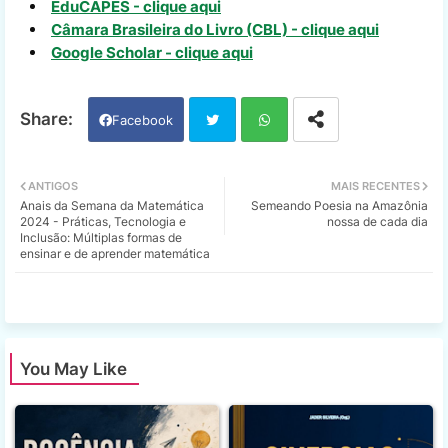
EduCAPES - clique aqui
Câmara Brasileira do Livro (CBL) - clique aqui
Google Scholar - clique aqui
Facebook
Twi
Wh
ANTIGOS
MAIS RECENTES
Anais da Semana da Matemática
Semeando Poesia na Amazônia
tter
ats
2024 - Práticas, Tecnologia e
nossa de cada dia
Inclusão: Múltiplas formas de
ensinar e de aprender matemática
app
You May Like